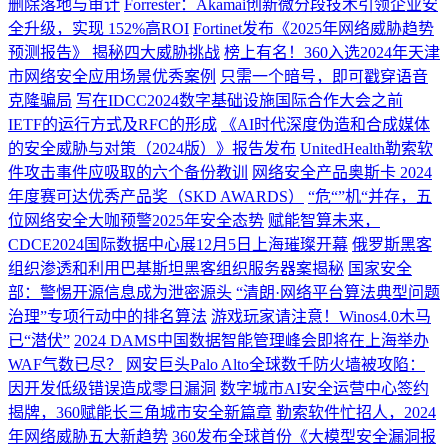
删除落地与审计
Forrester：Akamai创新微分段技术引领企业安
全升级，实现 152%高ROI
Fortinet发布《2025年网络威胁趋势
预测报告》 揭秘四大威胁挑战
榜上有名！360入选2024年天津
市网络安全应用场景优秀案例
只需一个暗号，即可戳穿语音
克隆骗局
写在IDCC2024数字基础设施国际合作大会之前
IETF的运行方式及RFC的形成
《AI时代深度伪造和合成媒体
的安全威胁与对策（2024版）》报告发布
UnitedHealth勒索软
件攻击事件应吸取的六个备份教训
网络安全产品奥斯卡 2024
年度赛可达优秀产品奖（SKD AWARDS）
“危“”机“并存，五
位网络安全大咖预警2025年安全态势
赋能智算未来，
CDCE2024国际数据中心展12月5日上海璀璨开幕
俄罗斯黑客
组织渗透和利用巴基斯坦黑客组织服务器案揭秘
国家安全
部：警惕开源信息成为泄密源头
“清朗·网络平台算法典型问题
治理”专项行动中的排名算法
游戏玩家请注意！Winos4.0木马
已“潜伏”
2024 DAMS中国数据智能管理峰会即将在上海举办
WAF气数已尽？
网安巨头Palo Alto全球数千防火墙被攻陷：
因开发低级错误造成零日漏洞
数字城市AI安全运营中心签约
揭牌，360赋能长三角城市安全新篇章
勒索软件忙招人，2024
年网络威胁五大新趋势
360发布全球首份《大模型安全漏洞报