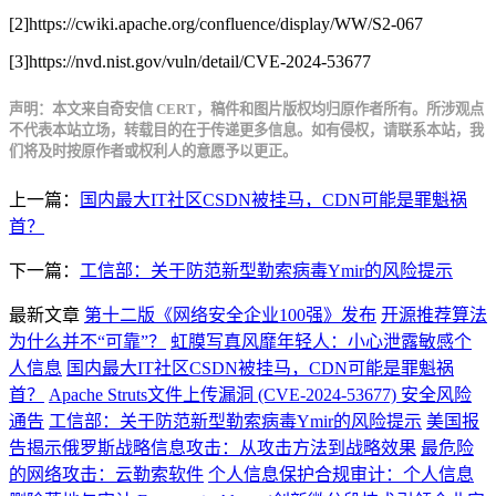
[2]https://cwiki.apache.org/confluence/display/WW/S2-067
[3]https://nvd.nist.gov/vuln/detail/CVE-2024-53677
声明：本文来自奇安信 CERT，稿件和图片版权均归原作者所有。所涉观点
不代表本站立场，转载目的在于传递更多信息。如有侵权，请联系本站，我
们将及时按原作者或权利人的意愿予以更正。
上一篇：
国内最大IT社区CSDN被挂马，CDN可能是罪魁祸
首？
下一篇：
工信部：关于防范新型勒索病毒Ymir的风险提示
最新文章
第十二版《网络安全企业100强》发布
开源推荐算法
为什么并不“可靠”？
虹膜写真风靡年轻人：小心泄露敏感个
人信息
国内最大IT社区CSDN被挂马，CDN可能是罪魁祸
首？
Apache Struts文件上传漏洞 (CVE-2024-53677) 安全风险
通告
工信部：关于防范新型勒索病毒Ymir的风险提示
美国报
告揭示俄罗斯战略信息攻击：从攻击方法到战略效果
最危险
的网络攻击：云勒索软件
个人信息保护合规审计：个人信息