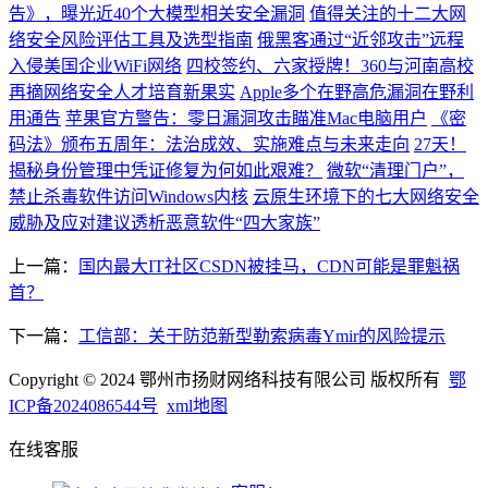
告》，曝光近40个大模型相关安全漏洞
值得关注的十二大网
络安全风险评估工具及选型指南
俄黑客通过“近邻攻击”远程
入侵美国企业WiFi网络
四校签约、六家授牌！360与河南高校
再摘网络安全人才培育新果实
Apple多个在野高危漏洞在野利
用通告
苹果官方警告：零日漏洞攻击瞄准Mac电脑用户
《密
码法》颁布五周年：法治成效、实施难点与未来走向
27天！
揭秘身份管理中凭证修复为何如此艰难？
微软“清理门户”，
禁止杀毒软件访问Windows内核
云原生环境下的七大网络安全
威胁及应对建议
​透析恶意软件“四大家族”
上一篇：
国内最大IT社区CSDN被挂马，CDN可能是罪魁祸
首？
下一篇：
工信部：关于防范新型勒索病毒Ymir的风险提示
Copyright © 2024 鄂州市扬财网络科技有限公司 版权所有
鄂
ICP备2024086544号
xml地图
在线客服