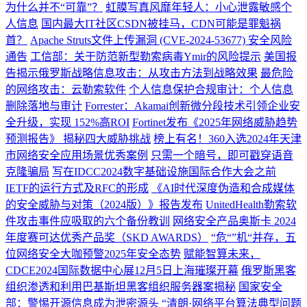
为什么并不“可靠”？
虹膜写真风靡年轻人：小心泄露敏感个
人信息
国内最大IT社区CSDN被挂马，CDN可能是罪魁祸
首？
Apache Struts文件上传漏洞 (CVE-2024-53677) 安全风险
通告
工信部：关于防范新型勒索病毒Ymir的风险提示
美国报
告揭示俄罗斯战略信息攻击：从攻击方法到战略效果
最危险
的网络攻击：云勒索软件
个人信息保护合规审计：个人信息
删除落地与审计
Forrester：Akamai创新微分段技术引领企业安
全升级，实现 152%高ROI
Fortinet发布《2025年网络威胁趋势
预测报告》 揭秘四大威胁挑战
榜上有名！360入选2024年天津
市网络安全应用场景优秀案例
只需一个暗号，即可戳穿语音
克隆骗局
写在IDCC2024数字基础设施国际合作大会之前
IETF的运行方式及RFC的形成
《AI时代深度伪造和合成媒体
的安全威胁与对策（2024版）》报告发布
UnitedHealth勒索软
件攻击事件应吸取的六个备份教训
网络安全产品奥斯卡 2024
年度赛可达优秀产品奖（SKD AWARDS）
“危“”机“并存，五
位网络安全大咖预警2025年安全态势
赋能智算未来，
CDCE2024国际数据中心展12月5日上海璀璨开幕
俄罗斯黑客
组织渗透和利用巴基斯坦黑客组织服务器案揭秘
国家安全
部：警惕开源信息成为泄密源头
“清朗·网络平台算法典型问题