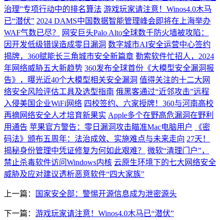
治理”专项行动中的排名算法
游戏玩家请注意！Winos4.0木马
已“潜伏”
2024 DAMS中国数据智能管理峰会即将在上海举办
WAF气数已尽？
网安巨头Palo Alto全球数千防火墙被攻陷：
因开发低级错误造成零日漏洞
数字城市AI安全运营中心签约
揭牌，360赋能长三角城市安全新篇章
勒索软件忙招人，2024
年网络威胁五大新趋势
360发布全球首份《大模型安全漏洞报
告》，曝光近40个大模型相关安全漏洞
值得关注的十二大网
络安全风险评估工具及选型指南
俄黑客通过“近邻攻击”远程
入侵美国企业WiFi网络
四校签约、六家授牌！360与河南高校
再摘网络安全人才培育新果实
Apple多个在野高危漏洞在野利
用通告
苹果官方警告：零日漏洞攻击瞄准Mac电脑用户
《密
码法》颁布五周年：法治成效、实施难点与未来走向
27天！
揭秘身份管理中凭证修复为何如此艰难？
微软“清理门户”，
禁止杀毒软件访问Windows内核
云原生环境下的七大网络安全
威胁及应对建议
​透析恶意软件“四大家族”
上一篇：
国家安全部：警惕开源信息成为泄密源头
下一篇：
游戏玩家请注意！Winos4.0木马已“潜伏”