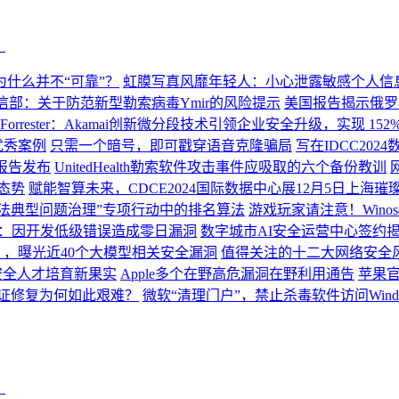
？
为什么并不“可靠”？
虹膜写真风靡年轻人：小心泄露敏感个人信
信部：关于防范新型勒索病毒Ymir的风险提示
美国报告揭示俄罗
Forrester：Akamai创新微分段技术引领企业安全升级，实现 152
优秀案例
只需一个暗号，即可戳穿语音克隆骗局
写在IDCC20
报告发布
UnitedHealth勒索软件攻击事件应吸取的六个备份教训
全态势
赋能智算未来，CDCE2024国际数据中心展12月5日上海璀
算法典型问题治理”专项行动中的排名算法
游戏玩家请注意！Winos
被攻陷：因开发低级错误造成零日漏洞
数字城市AI安全运营中心签约揭
》，曝光近40个大模型相关安全漏洞
值得关注的十二大网络安全
安全人才培育新果实
Apple多个在野高危漏洞在野利用通告
苹果官
凭证修复为何如此艰难？
微软“清理门户”，禁止杀毒软件访问Wind
？