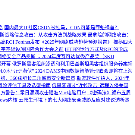
息
国内最大IT社区CSDN被挂马，CDN可能是罪魁祸首？
斯战略信息攻击：从攻击方法到战略效果
最危险的网络攻击：
%高ROI
Fortinet发布《2025年网络威胁趋势预测报告》 揭秘四大
24数字基础设施国际合作大会之前
IETF的运行方式及RFC的形成
网络安全产品奥斯卡 2024年度赛可达优秀产品奖（SKD
璨开幕
俄罗斯黑客组织渗透和利用巴基斯坦黑客组织服务器案揭
4.0木马已“潜伏”
2024 DAMS中国数据智能管理峰会即将在上海
牌，360赋能长三角城市安全新篇章
勒索软件忙招人，2024年
风险评估工具及选型指南
俄黑客通过“近邻攻击”远程入侵美国
方警告：零日漏洞攻击瞄准Mac电脑用户
《密码法》颁布五周
ows内核
云原生环境下的七大网络安全威胁及应对建议
​透析恶