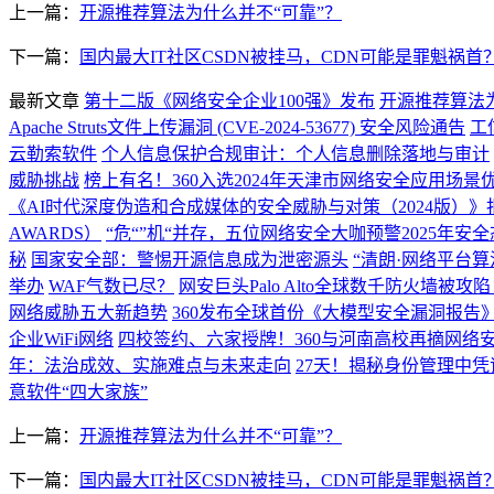
上一篇：
开源推荐算法为什么并不“可靠”？
下一篇：
国内最大IT社区CSDN被挂马，CDN可能是罪魁祸首
最新文章
第十二版《网络安全企业100强》发布
开源推荐算法
Apache Struts文件上传漏洞 (CVE-2024-53677) 安全风险通告
工
云勒索软件
个人信息保护合规审计：个人信息删除落地与审计
威胁挑战
榜上有名！360入选2024年天津市网络安全应用场景
《AI时代深度伪造和合成媒体的安全威胁与对策（2024版）》
AWARDS）
“危“”机“并存，五位网络安全大咖预警2025年安
秘
国家安全部：警惕开源信息成为泄密源头
“清朗·网络平台
举办
WAF气数已尽？
网安巨头Palo Alto全球数千防火墙
网络威胁五大新趋势
360发布全球首份《大模型安全漏洞报告
企业WiFi网络
四校签约、六家授牌！360与河南高校再摘网络
年：法治成效、实施难点与未来走向
27天！揭秘身份管理中
意软件“四大家族”
上一篇：
开源推荐算法为什么并不“可靠”？
下一篇：
国内最大IT社区CSDN被挂马，CDN可能是罪魁祸首