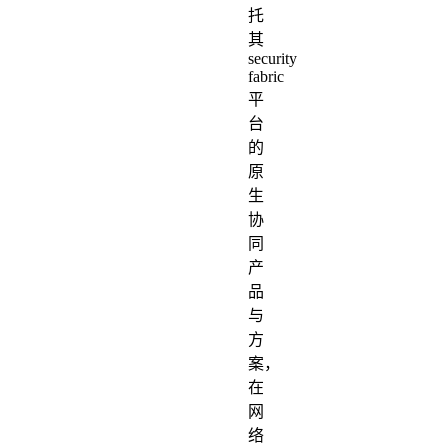
托
其
security
fabric
平
台
的
原
生
协
同
产
品
与
方
案，
在
网
络