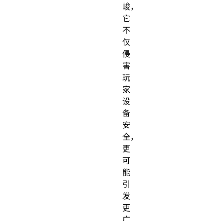
峻，
它
不
仅
侵
害
玩
家
设
备
安
全，
更
可
能
引
发
更
广