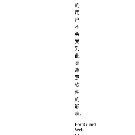
的
用
户
不
会
受
到
此
类
恶
意
软
件
的
影
响。
FortiGuard
Web