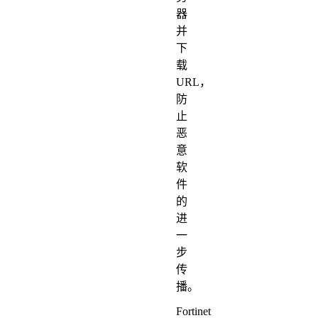
器
并
下
载
URL，
防
止
恶
意
软
件
的
进
一
步
传
播。
Fortinet