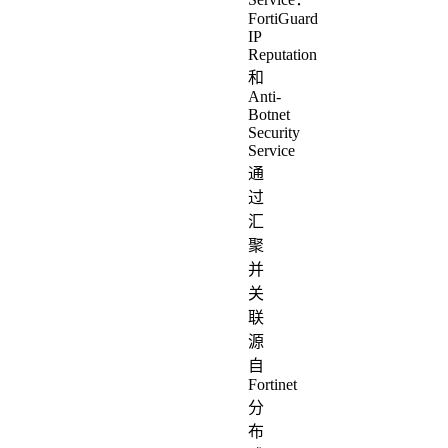
FortiGuard
IP
Reputation
和
Anti-
Botnet
Security
Service
通
过
汇
聚
并
关
联
源
自
Fortinet
分
布