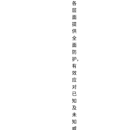
各
层
面
提
供
全
面
防
护，
有
效
应
对
已
知
及
未
知
威