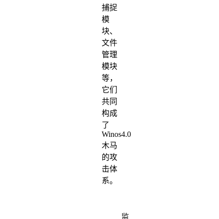
捕捉
模
块、
文件
管理
模块
等，
它们
共同
构成
了
Winos4.0
木马
的攻
击体
系。
监