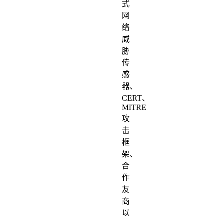
式
网
络
威
胁
传
感
器、
CERT、
MITRE
攻
击
框
架、
合
作
友
商
以