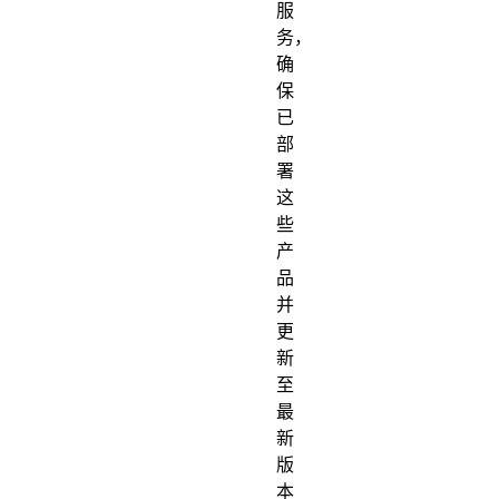
服
务，
确
保
已
部
署
这
些
产
品
并
更
新
至
最
新
版
本