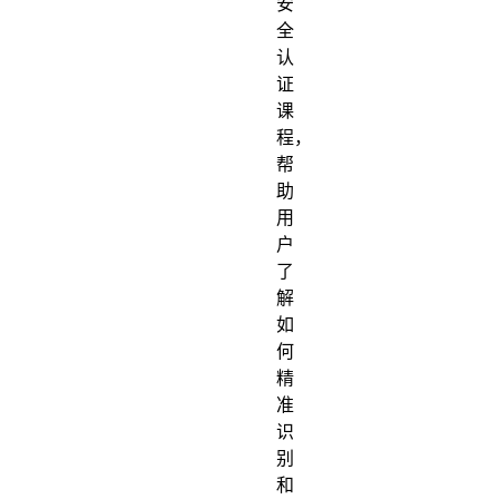
安
全
认
证
课
程，
帮
助
用
户
了
解
如
何
精
准
识
别
和