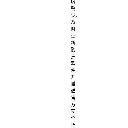
度
警
觉，
及
时
更
新
防
护
软
件，
并
遵
循
官
方
安
全
指