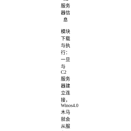
服务
器信
息
模块
下载
与执
行：
一旦
与
C2
服务
器建
立连
接，
Winos4.0
木马
就会
从服