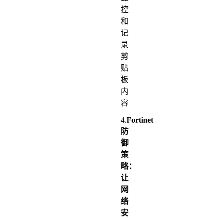
控
和
记
录
剪
贴
板
内
容
4.
Fortinet
防
御
策
略：
让
网
络
安