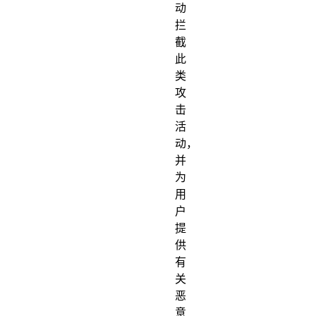
动
拦
截
此
类
攻
击
活
动，
并
为
用
户
提
供
有
关
恶
意