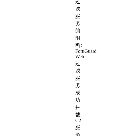
过
滤
服
务
的
阻
断：
FortiGuard
Web
过
滤
服
务
成
功
拦
截
C2
服
务