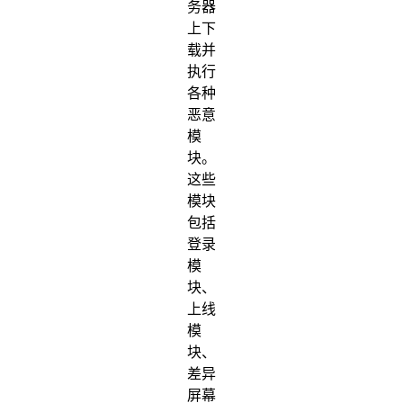
务器
上下
载并
执行
各种
恶意
模
块。
这些
模块
包括
登录
模
块、
上线
模
块、
差异
屏幕