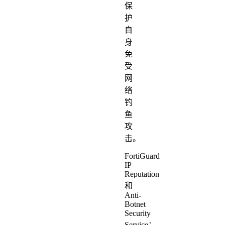
保
护
自
身
免
受
网
络
钓
鱼
攻
击。
FortiGuard
IP
Reputation
和
Anti-
Botnet
Security
Service：