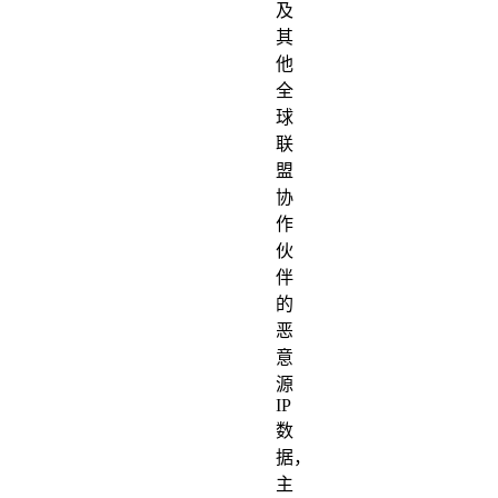
及
其
他
全
球
联
盟
协
作
伙
伴
的
恶
意
源
IP
数
据，
主