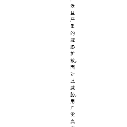
泛
且
严
重
的
威
胁
扩
散。
面
对
此
威
胁，
用
户
需
高