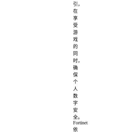
引，
在
享
受
游
戏
的
同
时，
确
保
个
人
数
字
安
全。
Fortinet
依