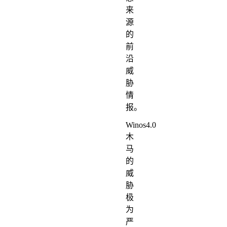
来
源
的
前
沿
威
胁
情
报。
Winos4.0
木
马
的
威
胁
极
为
严