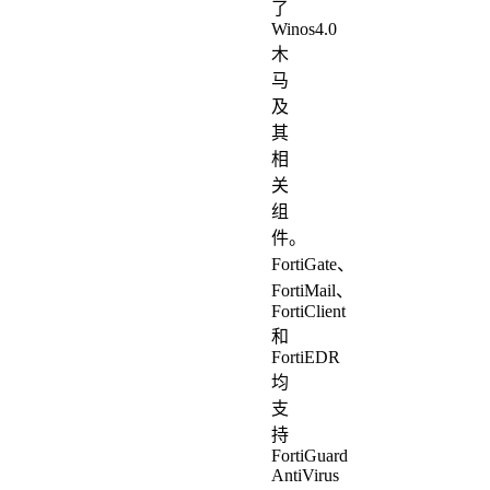
了
Winos4.0
木
马
及
其
相
关
组
件。
FortiGate、
FortiMail、
FortiClient
和
FortiEDR
均
支
持
FortiGuard
AntiVirus